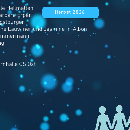
le Hellmatten
Herbst 2026
Barbara Erpen
ugstburger
ine Lauwiner und Jasmine In-Albon
 Zimmermann
ng
rnhalle OS Ost