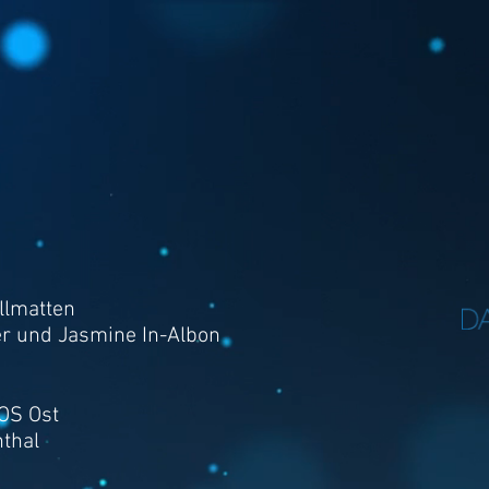
llmatten
er und Jasmine In-Albon
 OS Ost
thal